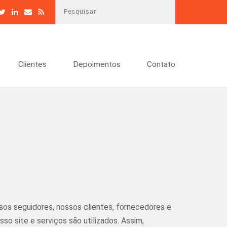
P
e
s
q
u
Clientes
Depoimentos
Contato
i
s
a
r
s seguidores, nossos clientes, fornecedores e
o site e serviços são utilizados. Assim,