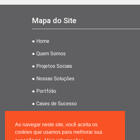
Mapa do Site
● Home
● Quem Somos
● Projetos Sociais
● Nossas Soluções
● Portfólio
● Cases de Sucesso
● Clientes
Ao navegar neste site, você aceita os
● Revenda Atahoz
cookies que usamos para melhorar sua