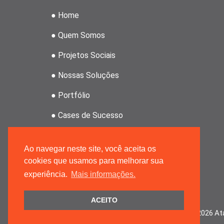
● Home
● Quem Somos
● Projetos Sociais
● Nossas Soluções
● Portfólio
● Cases de Sucesso
● Clientes
Ao navegar neste site, você aceita os
● Revenda Atahoz
cookies que usamos para melhorar sua
experiência.
Mais informações.
● Grupo MRPMK
ACEITO
At
Copyright ©
2026