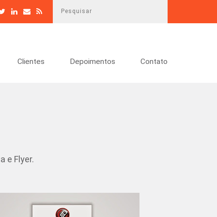
P
e
s
q
u
Clientes
Depoimentos
Contato
i
s
a
r
 e Flyer.