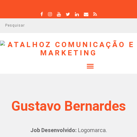
P
e
s
q
u
i
s
a
r
Gustavo Bernardes
Job Desenvolvido:
Logomarca.