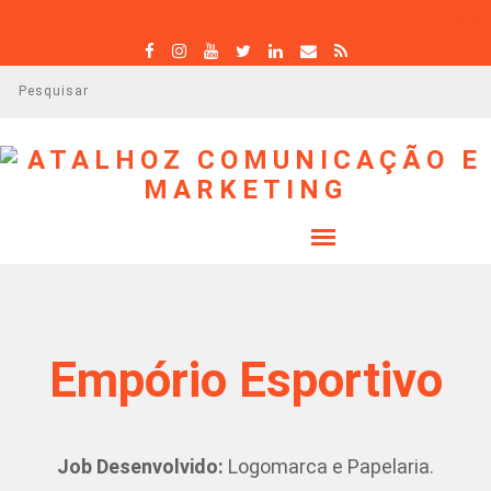
P
e
s
q
u
i
s
a
r
Empório Esportivo
Job Desenvolvido:
Logomarca e Papelaria.