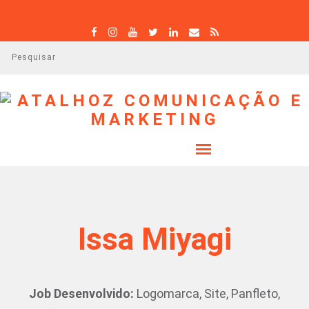
P
e
s
q
u
i
s
a
r
Issa Miyagi
Job Desenvolvido:
Logomarca, Site, Panfleto,