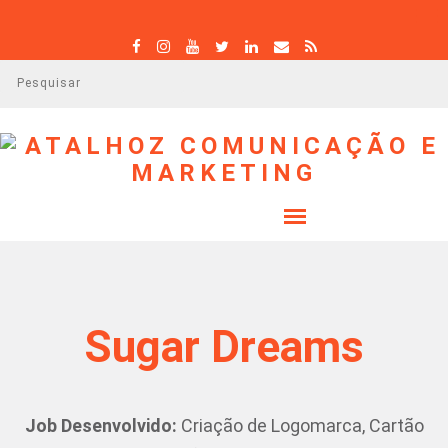
P
e
s
q
u
i
s
a
r
Sugar Dreams
Job Desenvolvido:
Criação de Logomarca, Cartão