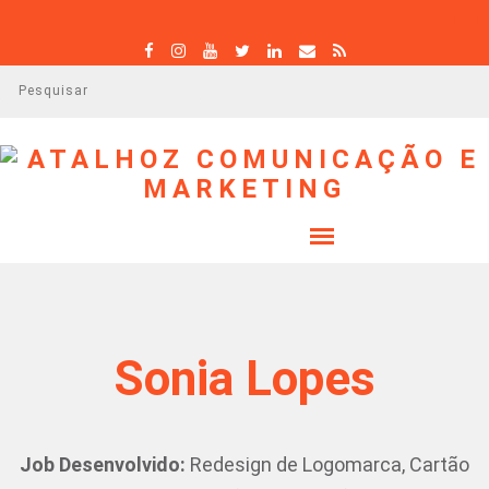
P
e
s
q
u
i
s
a
r
Sonia Lopes
Job Desenvolvido:
Redesign de Logomarca, Cartão