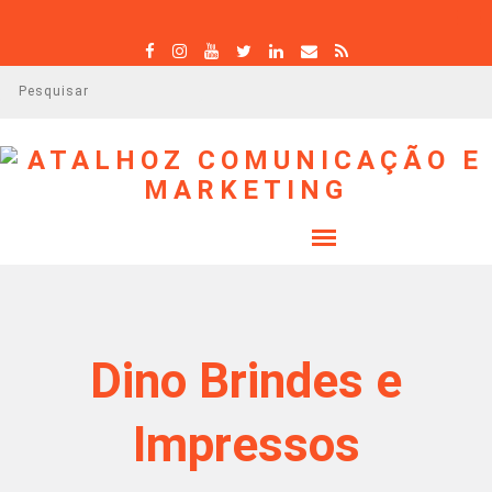
P
e
s
q
u
i
s
a
r
Dino Brindes e
Impressos