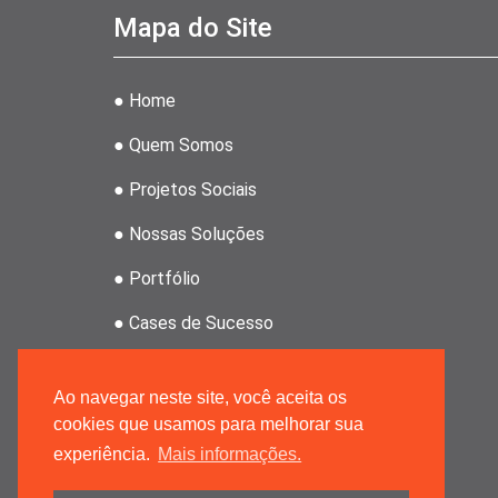
Mapa do Site
● Home
● Quem Somos
● Projetos Sociais
● Nossas Soluções
● Portfólio
● Cases de Sucesso
● Clientes
Ao navegar neste site, você aceita os
● Revenda Atahoz
cookies que usamos para melhorar sua
experiência.
Mais informações.
● Grupo MRPMK