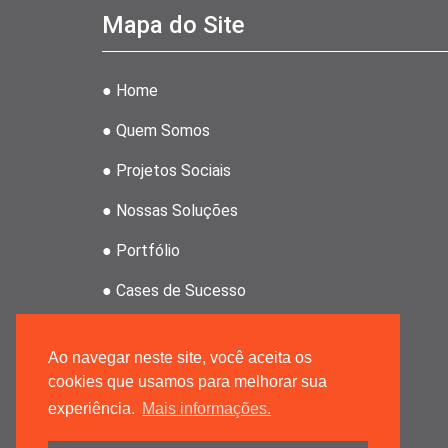
Mapa do Site
● Home
● Quem Somos
● Projetos Sociais
● Nossas Soluções
● Portfólio
● Cases de Sucesso
● Clientes
Ao navegar neste site, você aceita os
● Revenda Atahoz
cookies que usamos para melhorar sua
experiência.
Mais informações.
● Grupo MRPMK