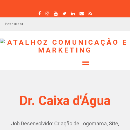
P
e
s
q
u
i
s
a
r
Dr. Caixa d'Água
Job Desenvolvido: Criação de Logomarca, Site,