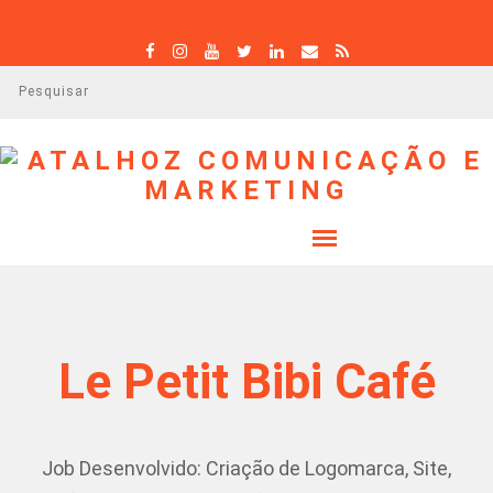
P
e
s
q
u
i
s
a
r
Le Petit Bibi Café
Job Desenvolvido: Criação de Logomarca, Site,