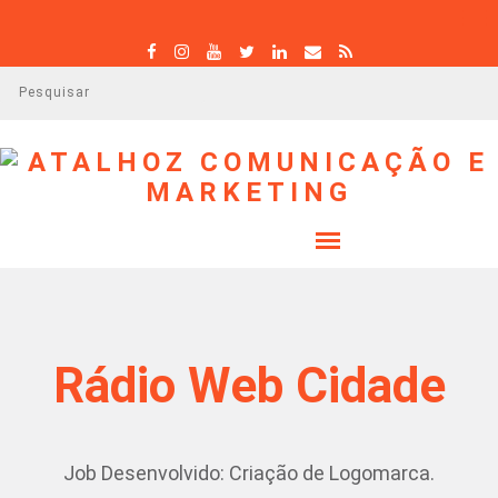
P
e
s
q
u
i
s
a
r
Rádio Web Cidade
Job Desenvolvido: Criação de Logomarca.