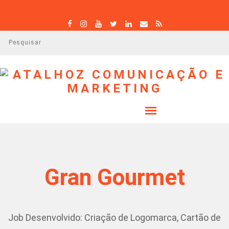
P
e
s
q
u
i
s
a
r
Gran Gourmet
Job Desenvolvido: Criação de Logomarca, Cartão de