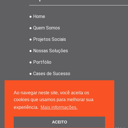
● Home
● Quem Somos
● Projetos Sociais
● Nossas Soluções
● Portfólio
● Cases de Sucesso
● Clientes
Ao navegar neste site, você aceita os
● Revenda Atahoz
cookies que usamos para melhorar sua
experiência.
Mais informações.
● Grupo MRPMK
ACEITO