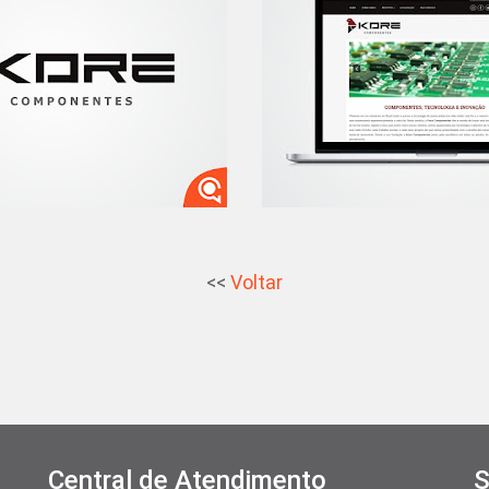
<<
Voltar
Central de Atendimento
S