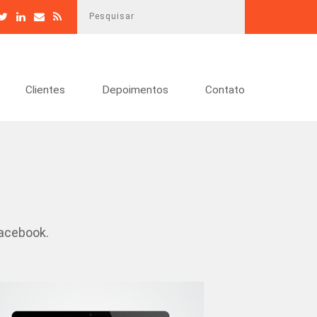
P
e
s
q
u
Clientes
Depoimentos
Contato
i
s
a
r
Facebook.