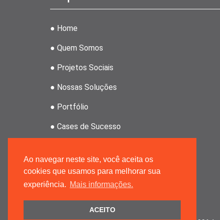
● Home
● Quem Somos
● Projetos Sociais
● Nossas Soluções
● Portfólio
● Cases de Sucesso
● Clientes
Ao navegar neste site, você aceita os
● Revenda Atahoz
cookies que usamos para melhorar sua
experiência.
Mais informações.
● Grupo MRPMK
ACEITO