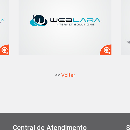
<<
Voltar
Central de Atendimento
S