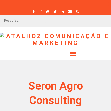
P
e
s
q
u
i
s
a
r
Seron Agro
Consulting