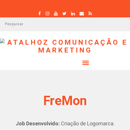
P
e
s
q
u
i
s
a
r
FreMon
Job Desenvolvido:
Criação de Logomarca.