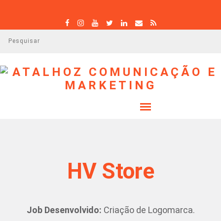
P
e
s
q
u
i
s
a
r
HV Store
Job Desenvolvido:
Criação de Logomarca.