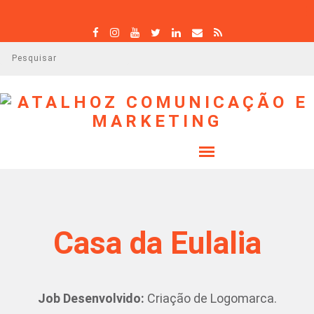
P
e
s
q
u
i
s
a
r
Casa da Eulalia
Job Desenvolvido:
Criação de Logomarca.