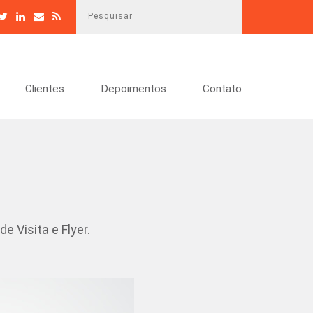
P
e
s
q
u
Clientes
Depoimentos
Contato
i
s
a
r
e Visita e Flyer.