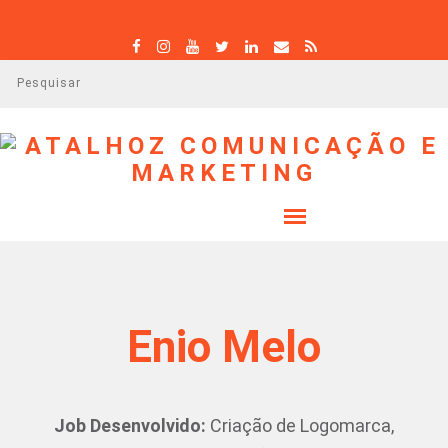
P
e
s
q
u
i
s
a
r
Enio Melo
Job Desenvolvido:
Criação de Logomarca,