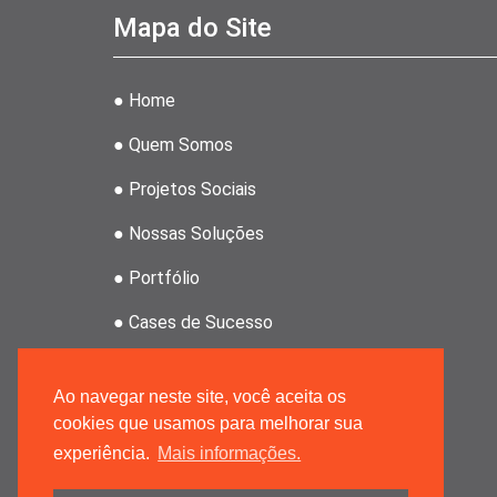
Mapa do Site
● Home
● Quem Somos
● Projetos Sociais
● Nossas Soluções
● Portfólio
● Cases de Sucesso
● Clientes
Ao navegar neste site, você aceita os
● Revenda Atahoz
cookies que usamos para melhorar sua
experiência.
Mais informações.
● Grupo MRPMK