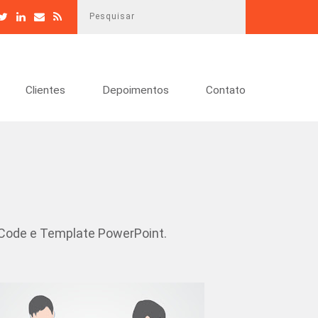
P
e
s
q
u
Clientes
Depoimentos
Contato
i
s
a
r
 Code e Template PowerPoint.