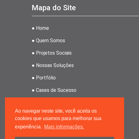
Mapa do Site
● Home
● Quem Somos
● Projetos Sociais
● Nossas Soluções
● Portfólio
● Cases de Sucesso
● Clientes
Ao navegar neste site, você aceita os
● Revenda Atahoz
cookies que usamos para melhorar sua
experiência.
Mais informações.
● Grupo MRPMK