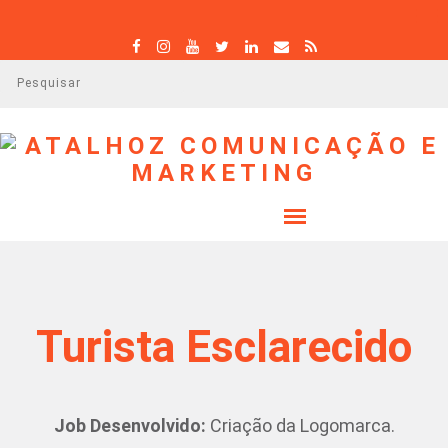
P
e
s
q
u
i
s
a
r
Turista Esclarecido
Job Desenvolvido:
Criação da Logomarca.