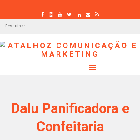
P
e
s
q
u
i
s
a
r
Dalu Panificadora e
Confeitaria