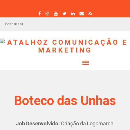
P
e
s
q
u
i
s
a
r
Boteco das Unhas
Job Desenvolvido:
Criação da Logomarca.