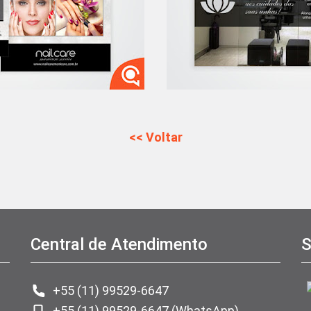
<< Voltar
Central de Atendimento
S
+55 (11) 99529-6647
+55 (11) 99529-6647 (WhatsApp)