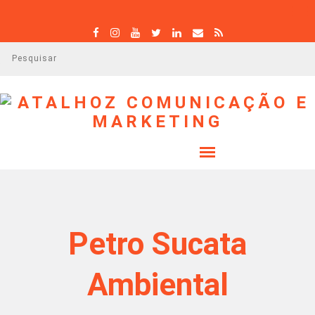
P
e
s
q
u
i
s
a
r
Petro Sucata
Ambiental