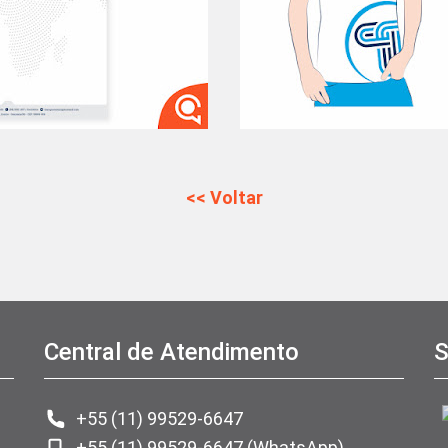
<< Voltar
Central de Atendimento
S
+55 (11) 99529-6647
+55 (11) 99529-6647 (WhatsApp)