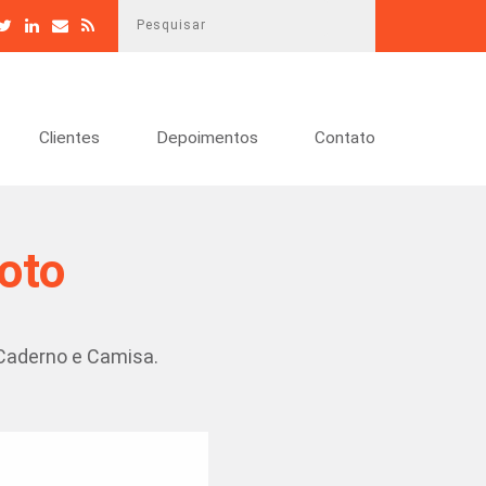
P
e
s
q
u
Clientes
Depoimentos
Contato
i
s
a
r
oto
 Caderno e Camisa.