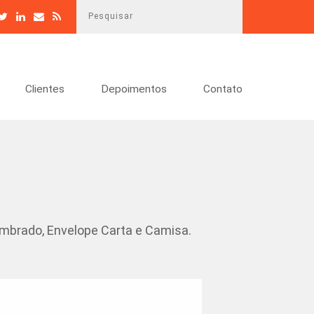
P
e
s
q
u
Clientes
Depoimentos
Contato
i
s
a
r
Timbrado, Envelope Carta e Camisa.