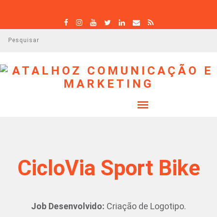
P
e
s
q
u
i
s
a
r
CicloVia Sport Bike
Job Desenvolvido:
Criação de Logotipo.