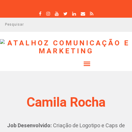
P
e
s
q
u
i
s
a
r
Camila Rocha
Job Desenvolvido:
Criação de Logotipo e Caps de