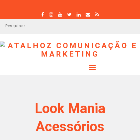
P
e
s
q
u
i
s
a
r
Look Mania
Acessórios