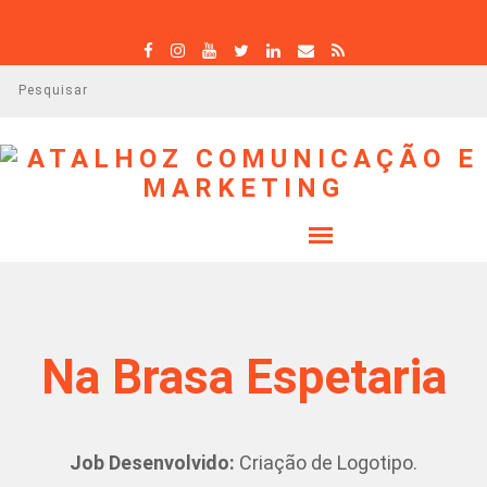
P
e
s
q
u
i
s
a
r
Na Brasa Espetaria
Job Desenvolvido:
Criação de Logotipo.