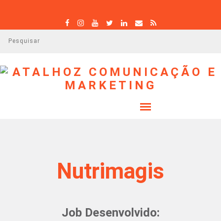
P
e
s
q
u
i
s
a
r
Nutrimagis
Job Desenvolvido: