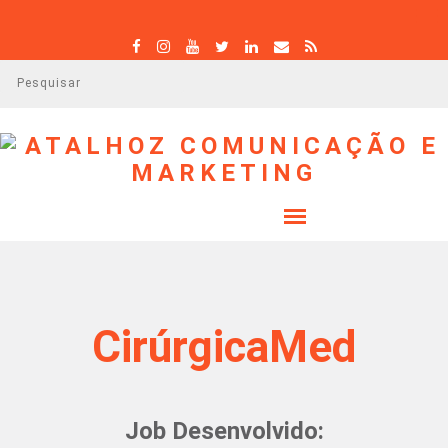
P
e
s
q
u
i
s
a
r
CirúrgicaMed
Job Desenvolvido: