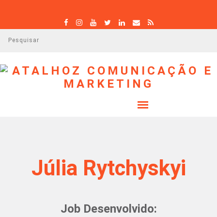
P
e
s
q
u
i
s
a
r
Júlia Rytchyskyi
Job Desenvolvido: