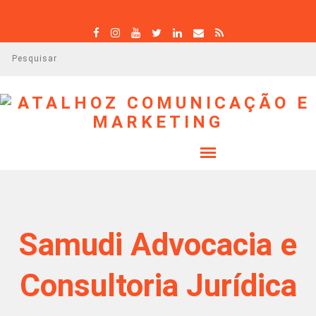
P
e
s
q
u
i
s
a
r
Samudi Advocacia e
Consultoria Jurídica