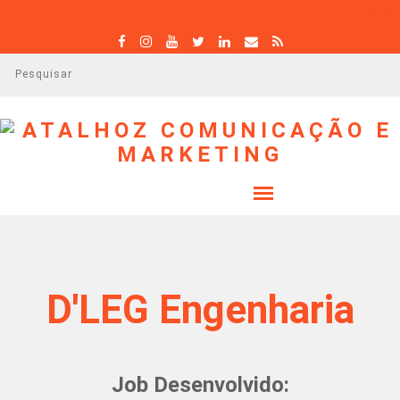
P
e
s
q
u
i
s
a
r
D'LEG Engenharia
Job Desenvolvido: