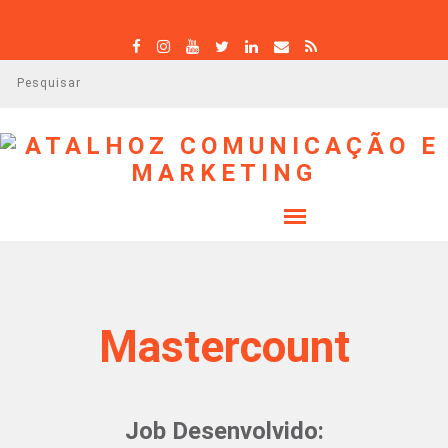
P
e
s
q
u
i
s
a
r
Mastercount
Job Desenvolvido: