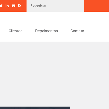
P
e
s
q
u
Clientes
Depoimentos
Contato
i
s
a
r