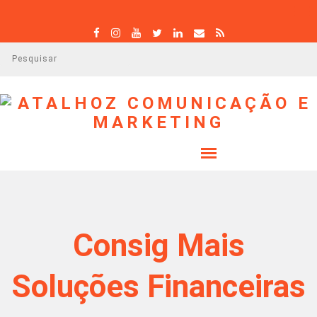
P
e
s
q
u
i
s
a
r
Consig Mais
Soluções Financeiras