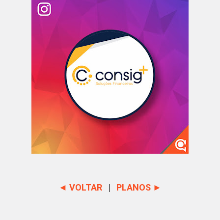
◄ VOLTAR
|
PLANOS ►