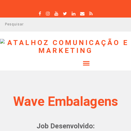
P
e
s
q
u
i
s
a
r
Wave Embalagens
Job Desenvolvido: