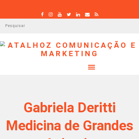
P
e
s
q
u
i
s
a
r
Gabriela Deritti
Medicina de Grandes