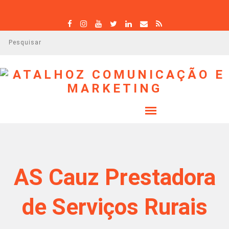
P
e
s
q
u
i
s
a
r
AS Cauz Prestadora
de Serviços Rurais