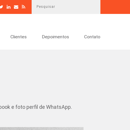
P
e
s
q
u
Clientes
Depoimentos
Contato
i
s
a
r
ebook e foto perfil de WhatsApp.