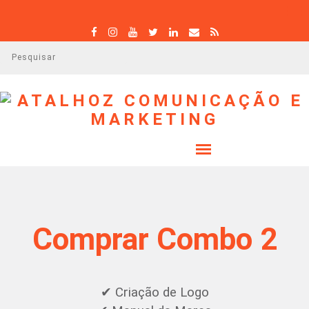
P
e
s
q
u
i
s
a
r
Comprar Combo 2
✔ Criação de Logo