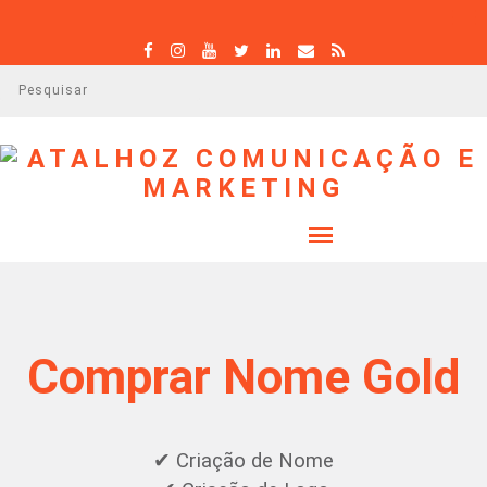
P
e
s
q
u
i
s
a
r
Comprar Nome Gold
✔ Criação de Nome